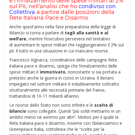
e l’innalzamento delle spese militari al 2%
sul PIL nell’analisi che ho
condiviso con
Collettiva
a partire dalle posizioni della
Rete Italiana Pace e Disarmo
Anche quest’anno nella fase preparatoria della legge di
Bilancio si torna a parlare di
tagli alla sanità e al
welfare
, mentre l’esecutivo persevera nel tentativo
di aumentare le spese militari che raggiungeranno il 2% sul
pil. Il tutto in una situazione in cui mancano risorse.
Francesco Vignarca, coordinatore delle campagne Rete
italiana pace e disarmo, spiega che l’innalzamento delle
spese militari è
immotivato
, nonostante si sia portata a
pretesto anche la guerra in corso in Ucraina. Il denaro
impiegato nel settore militare è indubbiamente sottratto
strutturalmente alle necessità primarie del Paese,
trattandosi di 10-11 miliardi all’anno.
Le risorse dello Stato non sono infinite e le
scelte di
bilancio
sono collegate. Quindi “più soldi mettiamo in un
ambito meno ne avremo per altri”. Motivo per il quale la
Rete italiana pace e disarmo, insieme con Sbilanciamoci e
Greenpeace Italia, sottolinea che le “scelte per la