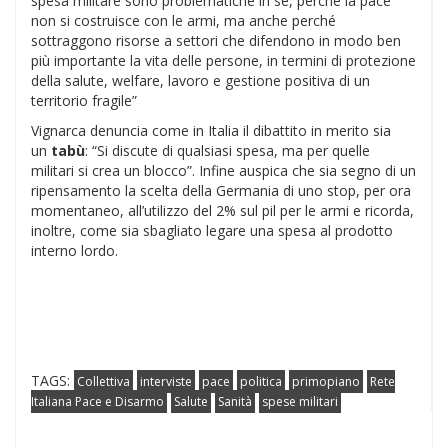
spesa militare sono problematiche in sè, perché la pace
non si costruisce con le armi, ma anche perché
sottraggono risorse a settori che difendono in modo ben
più importante la vita delle persone, in termini di protezione
della salute, welfare, lavoro e gestione positiva di un
territorio fragile”
Vignarca denuncia come in Italia il dibattito in merito sia
un
tabù
: “Si discute di qualsiasi spesa, ma per quelle
militari si crea un blocco”. Infine auspica che sia segno di un
ripensamento la scelta della Germania di uno stop, per ora
momentaneo, all’utilizzo del 2% sul pil per le armi e ricorda,
inoltre, come sia sbagliato legare una spesa al prodotto
interno lordo.
TAGS:
Collettiva
interviste
pace
politica
primopiano
Rete
Italiana Pace e Disarmo
Salute
Sanità
spese militari