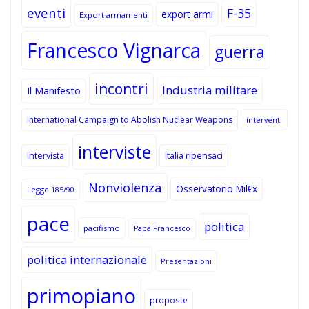
eventi
F-35
export armi
Export armamenti
Francesco Vignarca
guerra
incontri
Industria militare
Il Manifesto
International Campaign to Abolish Nuclear Weapons
interventi
interviste
Intervista
Italia ripensaci
Nonviolenza
Osservatorio Mil€x
Legge 185/90
pace
politica
pacifismo
Papa Francesco
politica internazionale
Presentazioni
primopiano
proposte