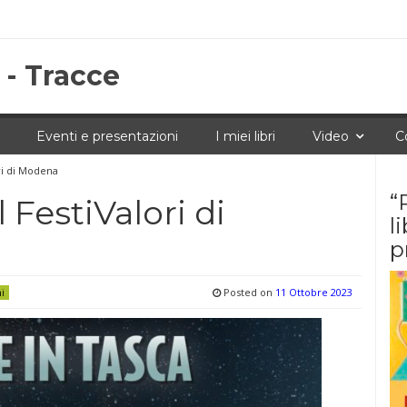
 - Tracce
Eventi e presentazioni
I miei libri
Video
C
ori di Modena
“
l FestiValori di
l
p
Posted on
11 Ottobre 2023
ni