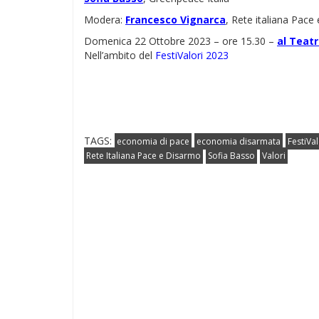
Modera:
Francesco Vignarca
, Rete italiana Pace
Domenica 22 Ottobre 2023 – ore 15.30 –
al Teatr
Nell’ambito del
FestiValori 2023
TAGS:
economia di pace
economia disarmata
FestiVal
Rete Italiana Pace e Disarmo
Sofia Basso
Valori