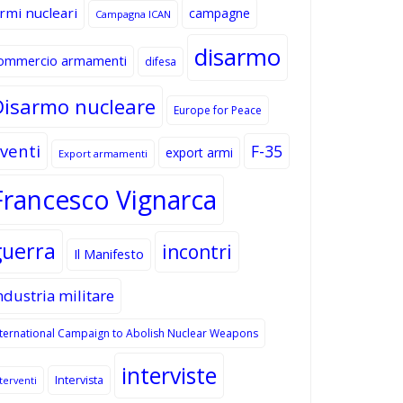
rmi nucleari
campagne
Campagna ICAN
disarmo
ommercio armamenti
difesa
Disarmo nucleare
Europe for Peace
venti
F-35
export armi
Export armamenti
Francesco Vignarca
guerra
incontri
Il Manifesto
ndustria militare
nternational Campaign to Abolish Nuclear Weapons
interviste
Intervista
terventi