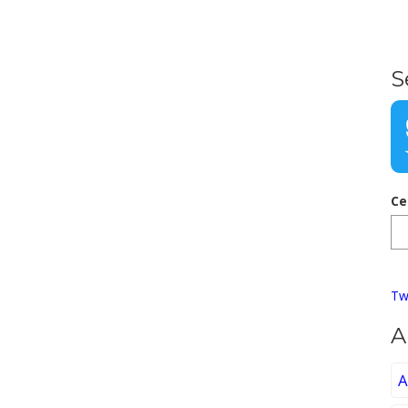
S
Ce
Tw
A
A