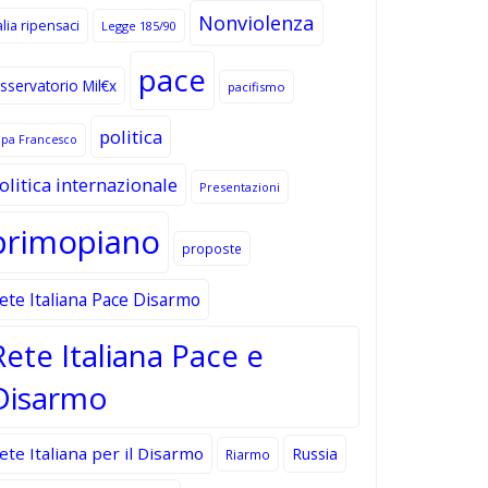
Nonviolenza
alia ripensaci
Legge 185/90
pace
sservatorio Mil€x
pacifismo
politica
apa Francesco
olitica internazionale
Presentazioni
primopiano
proposte
ete Italiana Pace Disarmo
Rete Italiana Pace e
Disarmo
ete Italiana per il Disarmo
Russia
Riarmo