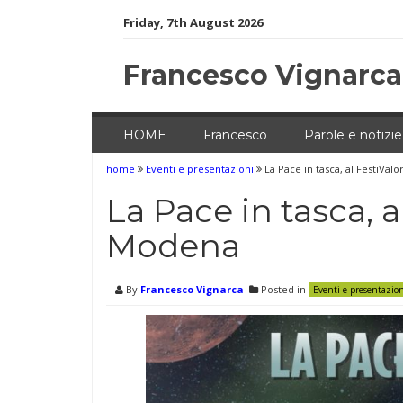
Skip
Friday, 7th August 2026
to
content
Francesco Vignarca
HOME
Francesco
Parole e notizie
home
Eventi e presentazioni
La Pace in tasca, al FestiVal
La Pace in tasca, a
Modena
By
Francesco Vignarca
Posted in
Eventi e presentazio