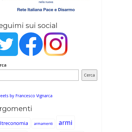
eguimi sui social
rca
Cerca
eets by Francesco Vignarca
rgomenti
armi
ltreconomia
armamenti