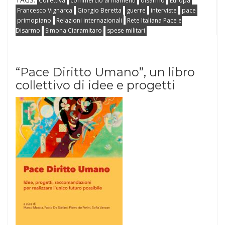
Collettiva
commercio armamenti
disarmo
Europa
Francesco Vignarca
Giorgio Beretta
guerre
interviste
pace
primopiano
Relazioni internazionali
Rete Italiana Pace e
Disarmo
Simona Ciaramitaro
spese militari
“Pace Diritto Umano”, un libro
collettivo di idee e progetti