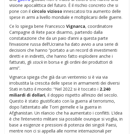
visione apocalittica del futuro. È il rischio concreto che si
pone con il
circolo vizioso
innescatosi tra aumento delle
spese in armi a livello mondiale e moltiplicarsi delle guerre.
Ce lo spiega bene Francesco
Vignarca
, coordinatore
Campagne di Rete pace disarmo, partendo dalla
constatazione che da un paio d’anni a questa parte
l’invasione russa dell’Ucraina ha dato avvio a una serie di
decisioni che hanno “portato a un record di investimenti
diretti e in indiretti, che hanno fatto esplodere anche i
fatturati, gli
stock
in borsa e gli ordini dei produttori di
armi”.
Vignarca spiega che già da un ventennio si è via via
irrobustita la crescita delle spese in armamenti dei diversi
Stati in tutto il mondo: “Nel 2022 si è toccato i
2.240
miliardi di dollari
, il doppio rispetto all’inizio del secolo.
Questo è stato giustificato con la guerra al terrorismo,
dopo l’attentato alle Torri gemelle e la guerra in
Afghanistan. Un rilancio che ha aumentato i conflitti. L’idea
è che l’intervento militare sia possibile ovunque si voglia, in
base a esigenze e pressioni di potenza dei singoli Paesi,
mentre non ci si appella alle norme internazionali per