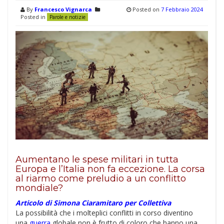
By
Francesco Vignarca
Posted on
7 Febbraio 2024
Posted in
Parole e notizie
Aumentano le spese militari in tutta
Europa e l’Italia non fa eccezione. La corsa
al riarmo come preludio a un conflitto
mondiale?
Articolo di Simona Ciaramitaro per Collettiva
La possibilità che i molteplici conflitti in corso diventino
una
guerra
globale non è frutto di coloro che hanno una