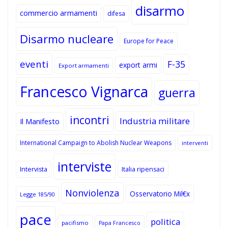
disarmo
commercio armamenti
difesa
Disarmo nucleare
Europe for Peace
eventi
F-35
export armi
Export armamenti
Francesco Vignarca
guerra
incontri
Industria militare
Il Manifesto
International Campaign to Abolish Nuclear Weapons
interventi
interviste
Intervista
Italia ripensaci
Nonviolenza
Osservatorio Mil€x
Legge 185/90
pace
politica
pacifismo
Papa Francesco