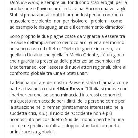
Defence Fund
, e sempre più fondi sono stati erogati per la
produzione e l’invio di armi in Ucraina. Ancora una volta gli
Stati si preparano ai conflitti armandosi per un confronto
muscolare e violento, non per risolvere i problemi, come
ad esempio le disuguaglianze e il cambiamento climatico”.
Sono proprio le due piaghe citate da Vignarca a essere tra
le cause dell’ampliamento dei focolai di guerra nel mondo:
ne sono causa ed effetto. “Dietro le guerre in corso, sia
quella in Ucraina che quella in Medio Oriente, c’è un gioco
che riguarda la presenza delle potenze: ad esempio, nel
Mediterraneo, con l’ascesa di nuovi attori regionali, oltre al
confronto globale tra Cina e Stati uniti”.
La Marina militare del nostro Paese è stata chiamata come
parte attiva nella crisi del
Mar Rosso
. “L’Italia si muove con
i partner europei se sono minacciati interessi economici,
ma questo non accade per i diritti delle persone come per
la situazione nello Yemen (direttamente interessato nella
suddetta crisi,
ndr
). Il ruolo dell’Occidente non è più
riconosciuto nel cosiddetto Sud del mondo perché fa una
cosa e ne predica un’altra: il doppio standard comporta
un’insicurezza globale”.