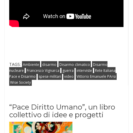
TAGS:
Ambiente
disarmo
Disarmo climatico
Disarmo
nucleare
Francesco Vignarca
guerra
interviste
Rete Italiana
Pace e Disarmo
spese militari
video
Vittorio Emanuele PArsi
Wise Society
“Pace Diritto Umano”, un libro
collettivo di idee e progetti