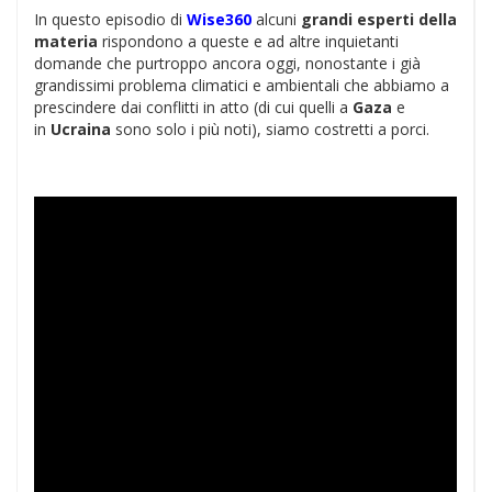
In questo episodio di
Wise360
alcuni
grandi esperti della
materia
rispondono a queste e ad altre inquietanti
domande che purtroppo ancora oggi, nonostante i già
grandissimi problema climatici e ambientali che abbiamo a
prescindere dai conflitti in atto (di cui quelli a
Gaza
e
in
Ucraina
sono solo i più noti), siamo costretti a porci.