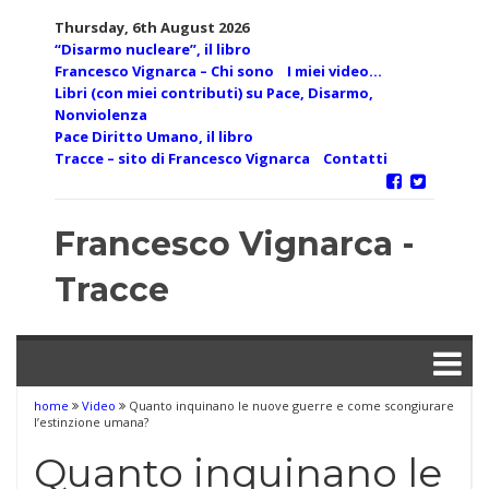
Skip
Thursday, 6th August 2026
to
“Disarmo nucleare”, il libro
content
Francesco Vignarca – Chi sono
I miei video…
Libri (con miei contributi) su Pace, Disarmo,
Nonviolenza
Pace Diritto Umano, il libro
Tracce – sito di Francesco Vignarca
Contatti
Francesco Vignarca -
Tracce
home
Video
Quanto inquinano le nuove guerre e come scongiurare
l’estinzione umana?
Quanto inquinano le