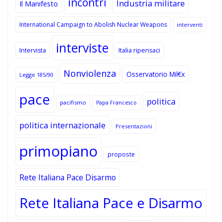
incontri
Industria militare
Il Manifesto
International Campaign to Abolish Nuclear Weapons
interventi
interviste
Intervista
Italia ripensaci
Nonviolenza
Osservatorio Mil€x
Legge 185/90
pace
politica
pacifismo
Papa Francesco
politica internazionale
Presentazioni
primopiano
proposte
Rete Italiana Pace Disarmo
Rete Italiana Pace e Disarmo