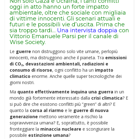
Non solo Gaza e Ucraina, i tanti conflitti
oggi in atto hanno un forte impatto
ambientale, oltre che sociale con migliaia
di vittime innocenti. Gli scenari attuali e
futuri e le possibili vie d’uscita. Prima che
sia troppo tardi…
Una intervista doppia
con
Vittorio Emanuele Parsi per il canale di
Wise Society.
Le
guerre
non distruggono solo vite umane, perlopiù
innocenti, ma distruggono anche il pianeta. Tra
emissioni
di CO₂, devastazioni ambientali, radiazioni e
consumo di risorse
, ogni conflitto ha un
impatto
climatico
enorme. Anche quelle super tecnologiche dei
giorni nostri.
Ma
quanto effettivamente inquina una guerra
in un
mondo già fortemente interessato dalla
crisi climatica
? E
si può dire che esistono conflitti più “green” di altri? E
quanto la
corsa al riarmo
e le
guerre di nuova
generazione
mettono veramente a rischio la
sopravvivenza umana? E, soprattutto, è possibile
fronteggiare la
minaccia nucleare
e scongiurare la
possibile
estinzione umana
?