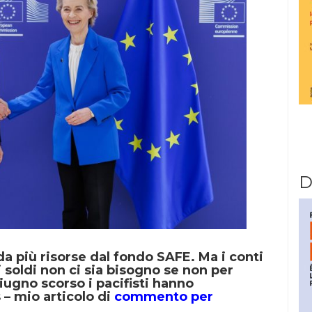
D
a più risorse dal fondo SAFE. Ma i conti
 soldi non ci sia bisogno se non per
 giugno scorso i pacifisti hanno
 – mio articolo di
commento per