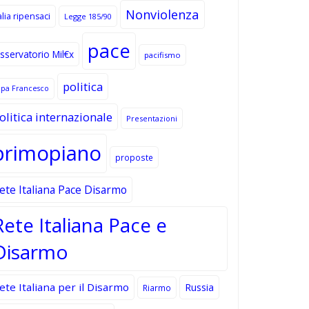
Nonviolenza
alia ripensaci
Legge 185/90
pace
sservatorio Mil€x
pacifismo
politica
apa Francesco
olitica internazionale
Presentazioni
primopiano
proposte
ete Italiana Pace Disarmo
Rete Italiana Pace e
Disarmo
ete Italiana per il Disarmo
Russia
Riarmo