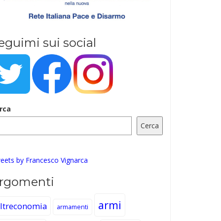
eguimi sui social
rca
Cerca
eets by Francesco Vignarca
rgomenti
armi
ltreconomia
armamenti