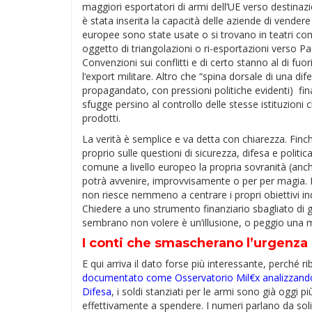
maggiori esportatori di armi dell’UE verso destinazio
è stata inserita la capacità delle aziende di vender
europee sono state usate o si trovano in teatri co
oggetto di triangolazioni o ri-esportazioni verso P
Convenzioni sui conflitti e di certo stanno al di fuor
l‘export militare. Altro che “spina dorsale di una 
propagandato, con pressioni politiche evidenti) f
sfugge persino al controllo delle stesse istituzioni c
prodotti.
La verità è semplice e va detta con chiarezza. Finch
proprio sulle questioni di sicurezza, difesa e polit
comune a livello europeo la propria sovranità (anc
potrà avvenire, improvvisamente o per per magia. E
non riesce nemmeno a centrare i propri obiettivi indu
Chiedere a uno strumento finanziario sbagliato di g
sembrano non volere è un’illusione, o peggio una mi
I conti che smascherano l’urgenza
E qui arriva il dato forse più interessante, perché 
documentato come Osservatorio Mil€x analizzando 
Difesa
, i soldi stanziati per le armi sono già oggi pi
effettivamente a spendere. I numeri parlano da sol