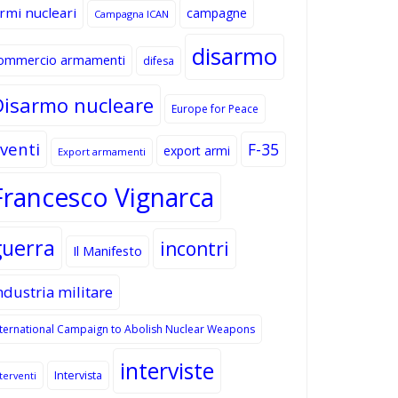
rmi nucleari
campagne
Campagna ICAN
disarmo
ommercio armamenti
difesa
Disarmo nucleare
Europe for Peace
venti
F-35
export armi
Export armamenti
Francesco Vignarca
guerra
incontri
Il Manifesto
ndustria militare
nternational Campaign to Abolish Nuclear Weapons
interviste
Intervista
terventi