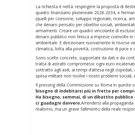
La richiesta è netta: respingere la proposta di desti
quadro finanziario pluriennale 2028-2034, e fermare l
(quelli per coesione, sviluppo regionale, ricerca, a
che denaro pensato per obiettivi sociali, ambientali 
armamenti. Creare un quadro vincolante di esclusion
denaro pubblico non finisca a imprese coinvolte in 
ambientale. E direzionare nuovamente le risorse ver
climatica, lotta alla povertà, costruzione di pace e
Sono scelte concrete, supportate da dati e da cont
tratta di astratti compromessi: ogni euro incatenat
sottratto agli asili, ai tempi d’attesa negli ospedali, 
spesa militare non risolve i nostri problemi sociali, 
Il pressing della Commissione su Roma in queste se
bisogno di indebitarsi più in fretta per com
Ha bisogno, semmai, di un dibattito pubblico 
ci guadagni davvero.
Arrendersi alla propaganda d
realismo, ma un grave fallimento della reale responsa