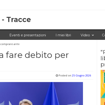
 - Tracce
Eventi e presentazioni
I miei libri
Video
C
er comprare armi
“
 a fare debito per
l
p
Posted on
25 Giugno 2026