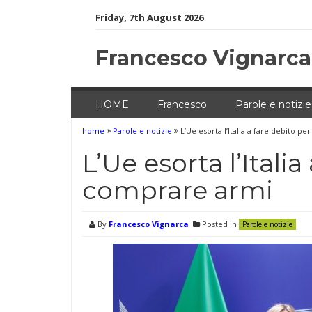
Skip
Friday, 7th August 2026
to
content
Francesco Vignarca
HOME
Francesco
Parole e notizie
home
Parole e notizie
L’Ue esorta l’Italia a fare debito p
L’Ue esorta l’Italia
comprare armi
By
Francesco Vignarca
Posted in
Parole e notizie