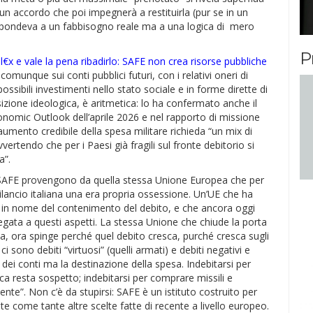
n accordo che poi impegnerà a restituirla (pur se in un
n rispondeva a un fabbisogno reale ma a una logica di mero
P
l€x e vale la pena ribadirlo: SAFE non crea risorse pubbliche
comunque sui conti pubblici futuri, con i relativi oneri di
ossibili investimenti nello stato sociale e in forme dirette di
izione ideologica, è aritmetica: lo ha confermato anche il
nomic Outlook dell’aprile 2026 e nel rapporto di missione
umento credibile della spesa militare richieda “un mix di
vertendo che per i Paesi già fragili sul fronte debitorio si
a”.
l SAFE provengono da quella stessa Unione Europea che per
 bilancio italiana una era propria ossessione. Un’UE che ha
e in nome del contenimento del debito, e che ancora oggi
llegata a questi aspetti. La stessa Unione che chiude la porta
ia, ora spinge perché quel debito cresca, purché cresca sugli
 sono debiti “virtuosi” (quelli armati) e debiti negativi e
 dei conti ma la destinazione della spesa. Indebitarsi per
ca resta sospetto; indebitarsi per comprare missili e
te”. Non c’è da stupirsi: SAFE è un istituto costruito per
nte come tante altre scelte fatte di recente a livello europeo.