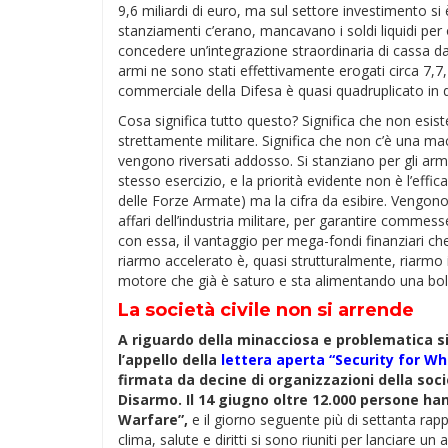
9,6 miliardi di euro, ma sul settore investimento si 
stanziamenti c’erano, mancavano i soldi liquidi per
concedere un’integrazione straordinaria di cassa da 8
armi ne sono stati effettivamente erogati circa 7,7, l’
commerciale della Difesa è quasi quadruplicato in d
Cosa significa tutto questo? Significa che non esi
strettamente militare. Significa che non c’è una mac
vengono riversati addosso. Si stanziano per gli arm
stesso esercizio, e la priorità evidente non è l’effic
delle Forze Armate) ma la cifra da esibire. Vengono
affari dell’industria militare, per garantire commess
con essa, il vantaggio per mega-fondi finanziari che
riarmo accelerato è, quasi strutturalmente, riarmo 
motore che già è saturo e sta alimentando una bolla
La società civile non si arrende
A riguardo della minacciosa e problematica s
l’appello della
lettera aperta “Security for 
firmata da decine di organizzazioni della socie
Disarmo. Il 14 giugno oltre 12.000 persone ha
Warfare”,
e il giorno seguente più di settanta rap
clima, salute e diritti si sono riuniti per lanciare un