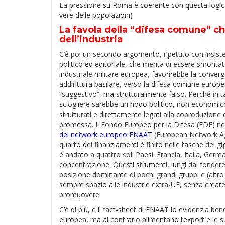
La pressione su Roma è coerente con questa logica,
vere delle popolazioni)
La favola della “difesa comune” ch
dell’industria
C’è poi un secondo argomento, ripetuto con insist
politico ed editoriale, che merita di essere smonta
industriale militare europea, favorirebbe la conver
addirittura basilare, verso la difesa comune europ
“suggestivo”, ma strutturalmente falso. Perché in t
sciogliere sarebbe un nodo politico, non economico 
strutturati e direttamente legati alla coproduzio
promessa. Il Fondo Europeo per la Difesa (EDF) ne
del network europeo ENAAT
(European Network Aga
quarto dei finanziamenti è finito nelle tasche dei g
è andato a quattro soli Paesi: Francia, Italia, Germa
concentrazione. Questi strumenti, lungi dal fondere
posizione dominante di pochi grandi gruppi e (altro
sempre spazio alle industrie extra-UE, senza crear
promuovere.
C’è di più, e il fact-sheet di ENAAT lo evidenzia b
europea, ma al contrario alimentano l’export e le sue