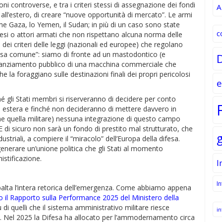
ni controverse, e tra i criteri stessi di assegnazione dei fondi
A
e all’estero, di creare “nuove opportunità di mercato”. Le armi
me Gaza, lo Yemen, il Sudan; in più di un caso sono state
c
aesi o attori armati che non rispettano alcuna norma delle
i dei criteri delle leggi (nazionali ed europee) che regolano
difesa comune”: siamo di fronte ad un mastodontico (e
inanziamento pubblico di una macchina commerciale che
he la foraggiano sulle destinazioni finali dei propri pericolosi
e
é gli Stati membri si riserveranno di decidere per conto
ica estera e finché non decideranno di mettere davvero in
he quella militare) nessuna integrazione di questo campo
 di sicuro non sarà un fondo di prestito mal strutturato, che
striali, a compiere il “miracolo” dell’Europa della difesa.
enerare un’unione politica che gli Stati al momento
stificazione.
I
I
ribalta l’intera retorica dell’emergenza. Come abbiamo appena
il Rapporto sulla Performance 2025 del Ministero della
ù di quelli che il sistema amministrativo militare riesce
in
i. Nel 2025 la Difesa ha allocato per l’ammodernamento circa