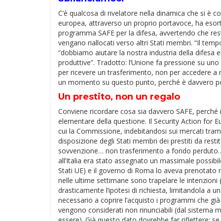
C’è qualcosa di rivelatore nella dinamica che si è 
europea, attraverso un proprio portavoce, ha esortat
programma SAFE per la difesa, avvertendo che rest
vengano riallocati verso altri Stati membri. “Il te
“dobbiamo aiutare la nostra industria della difesa
produttive”. Tradotto: l’Unione fa pressione su u
per ricevere un trasferimento, non per accedere a 
un momento su questo punto, perché è davvero po
Un prestito, non un regalo
Conviene ricordare cosa sia davvero SAFE, perché il
elementare della questione. Il Security Action for 
cui la Commissione, indebitandosi sui mercati tram
disposizione degli Stati membri dei prestiti da resti
sovvenzione… non trasferimento a fondo perduto… 
all’Italia era stato assegnato un massimale possibile
Stati UE) e il governo di Roma lo aveva prenotato n
nelle ultime settimane sono trapelare le intenzioni (
drasticamente l’ipotesi di richiesta, limitandola a un
necessario a coprire l’acquisto i programmi che già
vengono considerati non rinunciabili (dal sistema m
essere). Già questo dato dovrebbe far riflettere: se