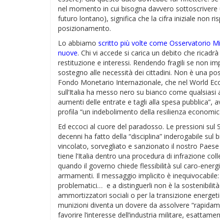
nel momento in cui bisogna davvero sottoscrivere u
futuro lontano), significa che la cifra iniziale no
posizionamento.
Lo abbiamo
scritto più volte come Osservatorio Mi
nuove
. Chi vi accede si carica un debito che ricadrà 
restituzione e interessi. Rendendo fragili se non imp
sostegno alle necessità dei cittadini. Non è una pos
Fondo Monetario Internazionale, che nel World Eco
sull’Italia ha messo nero su bianco come qualsiasi a
aumenti delle entrate e tagli alla spesa pubblica”, av
profila “un indebolimento della resilienza economic
Ed eccoci al cuore del paradosso. Le pressioni su
decenni ha fatto della “disciplina” inderogabile sul
vincolato, sorvegliato e sanzionato il nostro Paes
tiene l’Italia dentro una procedura di infrazione co
quando il governo chiede flessibilità sul caro-energ
armamenti. Il messaggio implicito è inequivocabile: ci
problematici… e a distinguerli non è la sostenibilità
ammortizzatori sociali o per la transizione energeti
munizioni diventa un dovere da assolvere “rapidamen
favorire l’interesse dell’industria militare, esattame