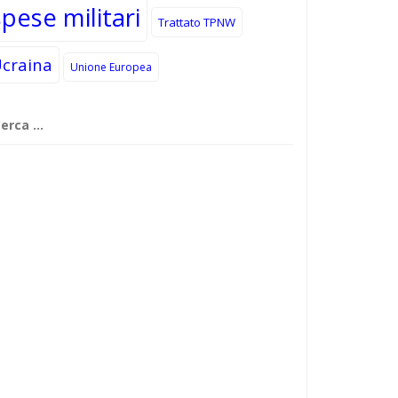
spese militari
Trattato TPNW
craina
Unione Europea
cerca
r: