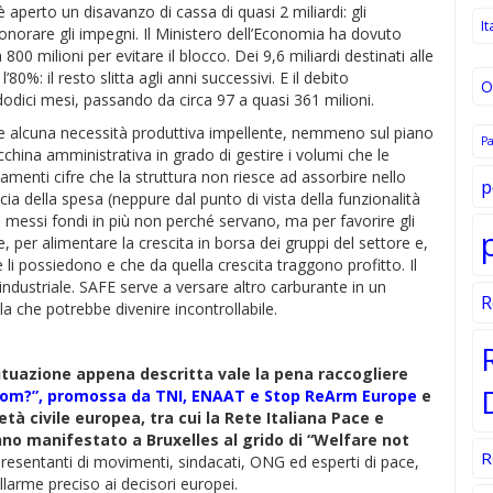
è aperto un disavanzo di cassa di quasi 2 miliardi: gli
It
 onorare gli impegni. Il Ministero dell’Economia ha dovuto
00 milioni per evitare il blocco. Dei 9,6 miliardi destinati alle
80%: il resto slitta agli anni successivi. E il debito
O
odici mesi, passando da circa 97 a quasi 361 milioni.
ste alcuna necessità produttiva impellente, nemmeno sul piano
P
china amministrativa in grado di gestire i volumi che le
amenti cifre che la struttura non riesce ad assorbire nello
p
acia della spesa (neppure dal punto di vista della funzionalità
 messi fondi in più non perché servano, ma per favorire gli
e, per alimentare la crescita in borsa dei gruppi del settore e,
 li possiedono e che da quella crescita traggono profitto. Il
industriale. SAFE serve a versare altro carburante in un
R
 che potrebbe divenire incontrollabile.
ituazione appena descritta vale la pena raccogliere
Whom?”, promossa da TNI, ENAAT e Stop ReArm Europe
e
tà civile europea, tra cui la Rete Italiana Pace e
nno manifestato a Bruxelles al grido di “Welfare not
R
presentanti di movimenti, sindacati, ONG ed esperti di pace,
 allarme preciso ai decisori europei.