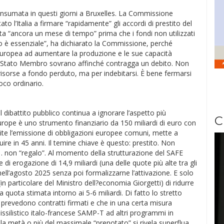
consumata in questi giorni a Bruxelles. La Commissione
o l’Italia a firmare “rapidamente” gli accordi di prestito del
a “ancora un mese di tempo” prima che i fondi non utilizzati
mpo è essenziale”, ha dichiarato la Commissione, perché
 europea ad aumentare la produzione e le sue capacità
no Stato Membro sovrano affinché contragga un debito. Non
risorse a fondo perduto, ma per indebitarsi. È bene fermarsi
co ordinario.
 dibattito pubblico continua a ignorare l’aspetto più
C
Europe è uno strumento finanziario da 150 miliardi di euro con
ite l’emissione di obbligazioni europee comuni, mette a
tuire in 45 anni. Il temine chiave è questo: prestito. Non
non “regalo”. Al momento della strutturazione del SAFE
 di erogazione di 14,9 miliardi (una delle quote più alte tra gli
ell’agosto 2025 senza poi formalizzarne l’attivazione. E solo
in particolare del Ministro dell?economia Giorgetti) di ridurre
a quota stimata intorno ai 5-6 miliardi. Di fatto lo stretto
 prevedono contratti firmati e che in una certa misura
issilistico italo-francese SAMP-T ad altri programmi in
 la metà o più del massimale “prenotato” si rivela superflua