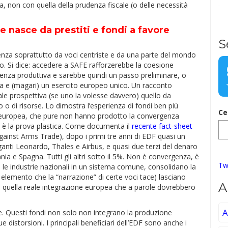
 non con quella della prudenza fiscale (o delle necessità
e nasce da prestiti e fondi a favore
S
enza soprattutto da voci centriste e da una parte del mondo
to. Si dice: accedere a SAFE rafforzerebbe la coesione
genza produttiva e sarebbe quindi un passo preliminare, o
ea e (magari) un esercito europeo unico. Un racconto
ale prospettiva (se uno la volesse davvero) quello da
o di risorse. Lo dimostra l’esperienza di fondi ben più
Ce
ne europea, che pure non hanno prodotto la convergenza
 è la prova plastica. Come documenta il
recente fact-sheet
inst Arms Trade), dopo i primi tre anni di EDF quasi un
iganti Leonardo, Thales e Airbus, e quasi due terzi del denaro
nia e Spagna. Tutti gli altri sotto il 5%. Non è convergenza, è
Tw
 le industrie nazionali in un sistema comune, consolidano la
 elemento che la “narrazione” di certe voci tace) lasciano
A
e quella reale integrazione europea che a parole dovrebbero
A
ene. Questi fondi non solo non integrano la produzione
 distorsioni. I principali beneficiari dell’EDF sono anche i