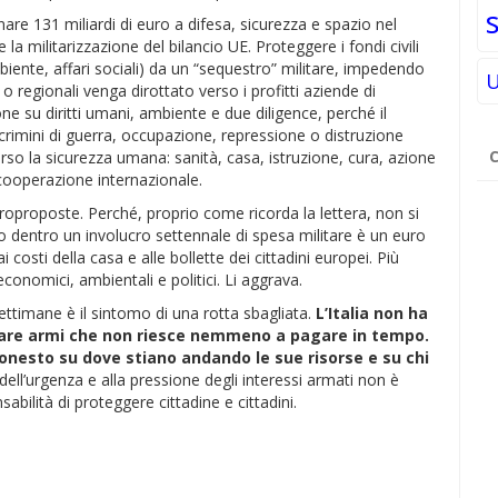
nare 131 miliardi di euro a difesa, sicurezza e spazio nel
a militarizzazione del bilancio UE. Proteggere i fondi civili
mbiente, affari sociali) da un “sequestro” militare, impedendo
U
o regionali venga dirottato verso i profitti aziende di
e su diritti umani, ambiente e due diligence, perché il
crimini di guerra, occupazione, repressione o distruzione
Ri
so la sicurezza umana: sanità, casa, istruzione, cura, azione
pe
 cooperazione internazionale.
roproposte. Perché, proprio come ricorda la lettera, non si
o dentro un involucro settennale di spesa militare è un euro
ai costi della casa e alle bollette dei cittadini europei. Più
economici, ambientali e politici. Li aggrava.
ttimane è il sintomo di una rotta sbagliata.
L’Italia non ha
prare armi che non riesce nemmeno a pagare in tempo.
onesto su dove stiano andando le sue risorse e su chi
ell’urgenza e alla pressione degli interessi armati non è
bilità di proteggere cittadine e cittadini.