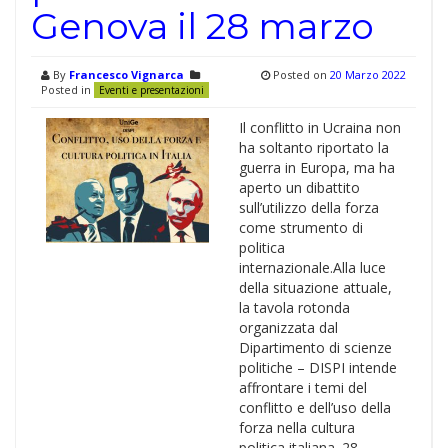
Genova il 28 marzo
By
Francesco Vignarca
Posted on
20 Marzo 2022
Posted in
Eventi e presentazioni
Il conflitto in Ucraina non
ha soltanto riportato la
guerra in Europa, ma ha
aperto un dibattito
sull’utilizzo della forza
come strumento di
politica
internazionale.Alla luce
della situazione attuale,
la tavola rotonda
organizzata dal
Dipartimento di scienze
politiche – DISPI intende
affrontare i temi del
conflitto e dell’uso della
forza nella cultura
politica italiana. 28 …