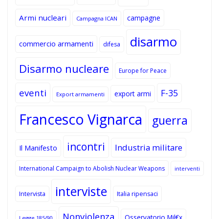
Armi nucleari
campagne
Campagna ICAN
disarmo
commercio armamenti
difesa
Disarmo nucleare
Europe for Peace
eventi
F-35
export armi
Export armamenti
Francesco Vignarca
guerra
incontri
Industria militare
Il Manifesto
International Campaign to Abolish Nuclear Weapons
interventi
interviste
Intervista
Italia ripensaci
Nonviolenza
Osservatorio Mil€x
Legge 185/90