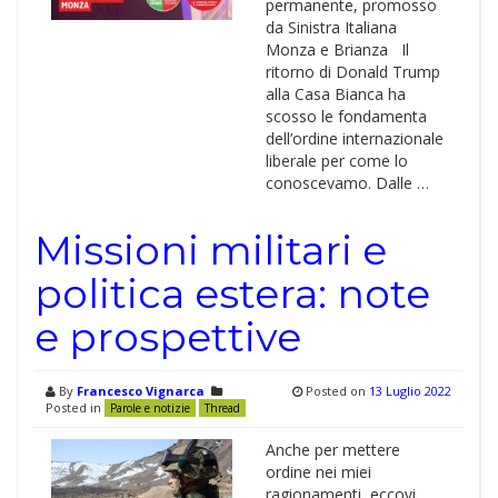
permanente, promosso
da Sinistra Italiana
Monza e Brianza Il
ritorno di Donald Trump
alla Casa Bianca ha
scosso le fondamenta
dell’ordine internazionale
liberale per come lo
conoscevamo. Dalle …
Missioni militari e
politica estera: note
e prospettive
By
Francesco Vignarca
Posted on
13 Luglio 2022
Posted in
Parole e notizie
Thread
Anche per mettere
ordine nei miei
ragionamenti, eccovi