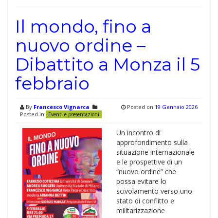
Il mondo, fino a
nuovo ordine –
Dibattito a Monza il 5
febbraio
By
Francesco Vignarca
Posted on
19 Gennaio 2026
Posted in
Eventi e presentazioni
Un incontro di
approfondimento sulla
situazione internazionale
e le prospettive di un
“nuovo ordine” che
possa evitare lo
scivolamento verso uno
stato di conflitto e
militarizzazione