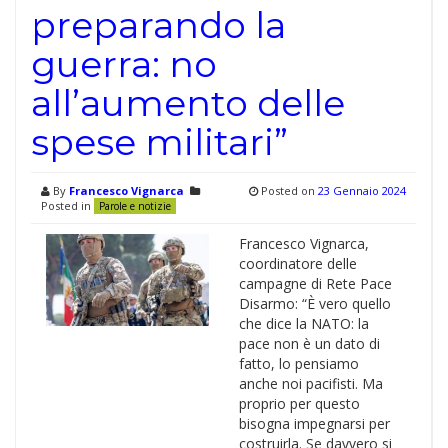
preparando la
guerra: no
all’aumento delle
spese militari”
By
Francesco Vignarca
Posted on
23 Gennaio 2024
Posted in
Parole e notizie
Francesco Vignarca,
coordinatore delle
campagne di Rete Pace
Disarmo: “È vero quello
che dice la NATO: la
pace non è un dato di
fatto, lo pensiamo
anche noi pacifisti. Ma
proprio per questo
bisogna impegnarsi per
costruirla. Se davvero si