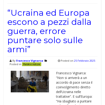
“Ucraina ed Europa
escono a pezzi dalla
guerra, errore
puntare solo sulle
armi”
By
Francesco Vignarca
Posted on
25 Febbraio 2025
Posted in
Parole e notizie
Francesco Vignarca:
“Non si arriverà a un
accordo di pace senza il
coinvolgimento diretto
dell’Ucraina nelle
trattative”. E sull’Europa:
“Ha sbagliato a puntare