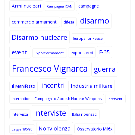
Armi nucleari
campagne
Campagna ICAN
disarmo
commercio armamenti
difesa
Disarmo nucleare
Europe for Peace
eventi
F-35
export armi
Export armamenti
Francesco Vignarca
guerra
incontri
Industria militare
Il Manifesto
International Campaign to Abolish Nuclear Weapons
interventi
interviste
Intervista
Italia ripensaci
Nonviolenza
Osservatorio Mil€x
Legge 185/90