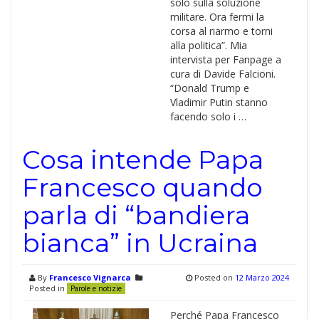
solo sulla soluzione
militare. Ora fermi la
corsa al riarmo e torni
alla politica”. Mia
intervista per Fanpage a
cura di Davide Falcioni.
“Donald Trump e
Vladimir Putin stanno
facendo solo i …
Cosa intende Papa
Francesco quando
parla di “bandiera
bianca” in Ucraina
By
Francesco Vignarca
Posted on
12 Marzo 2024
Posted in
Parole e notizie
Perché Papa Francesco