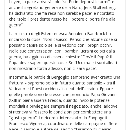
Leyen, la pace arriverà solo “se Putin deporrà le armi”, e
anche il segretario generale della Nato, Jens Stoltenberg,
ha dichiarato che “la resa non sarebbe pace” e ricordato
che “solo il presidente russo ha il potere di porre fine alla
guerra”.
La ministra degli Esteri tedesca Annalena Baerbock ha
rincarato la dose. “Non capisco. Penso che alcune cose si
possano capire solo se le si vedono con i propri occhi”.
Nelle sue conversazioni con i bambini ucraini colpiti dalla
guerra, ha aggiunto di essersi chiesta: “Dov’è il Papa? Il
Papa deve sapere queste cose. Se l’Ucraina e i suoi alleati
non mostrano forza adesso, non ci sarà pace”.
Insomma, le parole di Bergoglio sembrano aver creato una
frattura – sapremo solo in futuro quanto sanabile – tra il
Vaticano e i Paesi occidentali alleati dell’Ucraina. Eppure
quelle parole sono le stesse che pronunciò Papa Giovanni
XXIII in piena Guerra Fredda, quando invitò le potenze
mondiali a privilegiare sempre il negoziato, anche laddove
si riteneva vi fossero le condizioni per combattere una
“giusta guerra”. Lo ricorda, intervistato da Fanpage.it,
Francesco Vignarca, coordinatore delle campagne di Rete
Pace Disarmo e autore del saggio “Disarmo Nucleare”