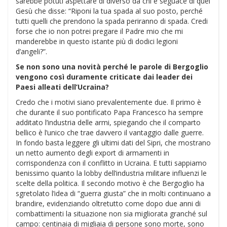
sarebbe potuti aspettare di diverso da chi è seguace di quel
Gesù che disse: “Riponi la tua spada al suo posto, perché
tutti quelli che prendono la spada periranno di spada. Credi
forse che io non potrei pregare il Padre mio che mi
manderebbe in questo istante più di dodici legioni
d’angeli?”.
Se non sono una novità perché le parole di Bergoglio
vengono così duramente criticate dai leader dei
Paesi alleati dell’Ucraina?
Credo che i motivi siano prevalentemente due. Il primo è
che durante il suo pontificato Papa Francesco ha sempre
additato l’industria delle armi, spiegando che il comparto
bellico è l’unico che trae davvero il vantaggio dalle guerre.
In fondo basta leggere gli ultimi dati del Sipri, che mostrano
un netto aumento degli export di armamenti in
corrispondenza con il conflitto in Ucraina. E tutti sappiamo
benissimo quanto la lobby dell’industria militare influenzi le
scelte della politica. Il secondo motivo è che Bergoglio ha
sgretolato l’idea di “guerra giusta” che in molti continuano a
brandire, evidenziando oltretutto come dopo due anni di
combattimenti la situazione non sia migliorata granché sul
campo: centinaia di migliaia di persone sono morte, sono