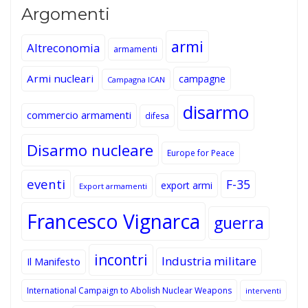
Argomenti
armi
Altreconomia
armamenti
Armi nucleari
campagne
Campagna ICAN
disarmo
commercio armamenti
difesa
Disarmo nucleare
Europe for Peace
eventi
F-35
export armi
Export armamenti
Francesco Vignarca
guerra
incontri
Industria militare
Il Manifesto
International Campaign to Abolish Nuclear Weapons
interventi