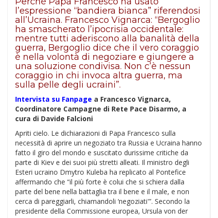
Perché Papa Francesco ha usato
l’espressione “bandiera bianca” riferendosi
all’Ucraina. Francesco Vignarca: “Bergoglio
ha smascherato l’ipocrisia occidentale:
mentre tutti aderiscono alla banalità della
guerra, Bergoglio dice che il vero coraggio
è nella volontà di negoziare e giungere a
una soluzione condivisa. Non c’è nessun
coraggio in chi invoca altra guerra, ma
sulla pelle degli ucraini”.
Intervista su Fanpage
a Francesco Vignarca,
Coordinatore Campagne di Rete Pace Disarmo, a
cura di Davide Falcioni
Apriti cielo. Le dichiarazioni di Papa Francesco sulla
necessità di aprire un negoziato tra Russia e Ucraina hanno
fatto il giro del mondo e suscitato durissime critiche da
parte di Kiev e dei suoi più stretti alleati. Il ministro degli
Esteri ucraino Dmytro Kuleba ha replicato al Pontefice
affermando che “il più forte è colui che si schiera dalla
parte del bene nella battaglia tra il bene e il male, e non
cerca di pareggiarli, chiamandoli ‘negoziati'”. Secondo la
presidente della Commissione europea, Ursula von der