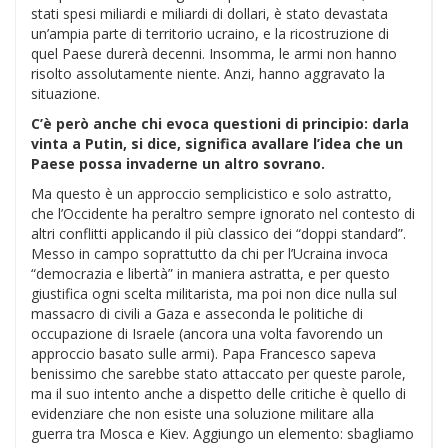
stati spesi miliardi e miliardi di dollari, è stato devastata
un’ampia parte di territorio ucraino, e la ricostruzione di
quel Paese durerà decenni. Insomma, le armi non hanno
risolto assolutamente niente. Anzi, hanno aggravato la
situazione.
C’è però anche chi evoca questioni di principio: darla
vinta a Putin, si dice, significa avallare l’idea che un
Paese possa invaderne un altro sovrano.
Ma questo è un approccio semplicistico e solo astratto,
che l’Occidente ha peraltro sempre ignorato nel contesto di
altri conflitti applicando il più classico dei “doppi standard”.
Messo in campo soprattutto da chi per l’Ucraina invoca
“democrazia e libertà” in maniera astratta, e per questo
giustifica ogni scelta militarista, ma poi non dice nulla sul
massacro di civili a Gaza e asseconda le politiche di
occupazione di Israele (ancora una volta favorendo un
approccio basato sulle armi). Papa Francesco sapeva
benissimo che sarebbe stato attaccato per queste parole,
ma il suo intento anche a dispetto delle critiche è quello di
evidenziare che non esiste una soluzione militare alla
guerra tra Mosca e Kiev. Aggiungo un elemento: sbagliamo