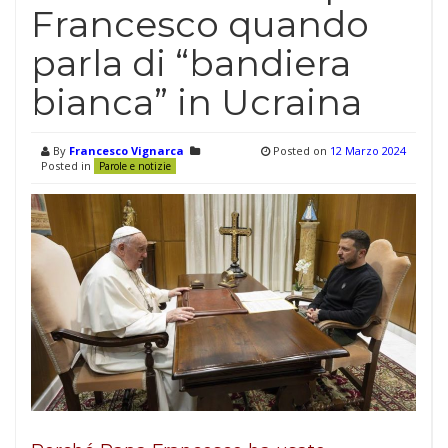
Francesco quando
parla di “bandiera
bianca” in Ucraina
By
Francesco Vignarca
Posted on
12 Marzo 2024
Posted in
Parole e notizie