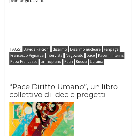
pelle degli ucraini.
TAGS:
Davide Falcioni
disarmo
Disarmo nucleare
Fanpage
Francesco Vignarca
interviste
Negoziato
pace
Pacem in terris
Papa Francesco
primopiano
Putin
Russia
Ucraina
“Pace Diritto Umano”, un libro
collettivo di idee e progetti