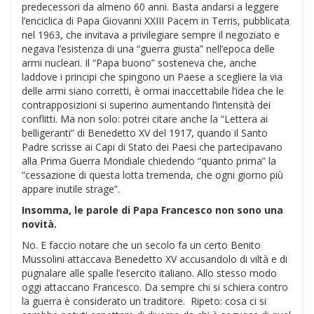
predecessori da almeno 60 anni. Basta andarsi a leggere
l’enciclica di Papa Giovanni XXIII Pacem in Terris, pubblicata
nel 1963, che invitava a privilegiare sempre il negoziato e
negava l’esistenza di una “guerra giusta” nell’epoca delle
armi nucleari. Il “Papa buono” sosteneva che, anche
laddove i principi che spingono un Paese a scegliere la via
delle armi siano corretti, è ormai inaccettabile l’idea che le
contrapposizioni si superino aumentando l’intensità dei
conflitti. Ma non solo: potrei citare anche la “Lettera ai
belligeranti” di Benedetto XV del 1917, quando il Santo
Padre scrisse ai Capi di Stato dei Paesi che partecipavano
alla Prima Guerra Mondiale chiedendo “quanto prima” la
“cessazione di questa lotta tremenda, che ogni giorno più
appare inutile strage”.
Insomma, le parole di Papa Francesco non sono una
novità.
No. E faccio notare che un secolo fa un certo Benito
Mussolini attaccava Benedetto XV accusandolo di viltà e di
pugnalare alle spalle l’esercito italiano. Allo stesso modo
oggi attaccano Francesco. Da sempre chi si schiera contro
la guerra è considerato un traditore. Ripeto: cosa ci si