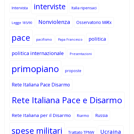
interviste
Intervista
Italia ripensaci
Nonviolenza
Osservatorio Mil€x
Legge 185/90
pace
politica
pacifismo
Papa Francesco
politica internazionale
Presentazioni
primopiano
proposte
Rete Italiana Pace Disarmo
Rete Italiana Pace e Disarmo
Rete Italiana per il Disarmo
Russia
Riarmo
spese militari
Ucraina
Trattato TPNW