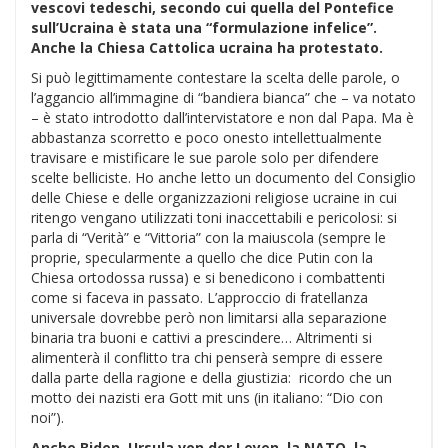
vescovi tedeschi, secondo cui quella del Pontefice
sull’Ucraina è stata una “formulazione infelice”.
Anche la Chiesa Cattolica ucraina ha protestato.
Si può legittimamente contestare la scelta delle parole, o
l’aggancio all’immagine di “bandiera bianca” che – va notato
– è stato introdotto dall’intervistatore e non dal Papa. Ma è
abbastanza scorretto e poco onesto intellettualmente
travisare e mistificare le sue parole solo per difendere
scelte belliciste. Ho anche letto un documento del Consiglio
delle Chiese e delle organizzazioni religiose ucraine in cui
ritengo vengano utilizzati toni inaccettabili e pericolosi: si
parla di “Verità” e “Vittoria” con la maiuscola (sempre le
proprie, specularmente a quello che dice Putin con la
Chiesa ortodossa russa) e si benedicono i combattenti
come si faceva in passato. L’approccio di fratellanza
universale dovrebbe però non limitarsi alla separazione
binaria tra buoni e cattivi a prescindere… Altrimenti si
alimenterà il conflitto tra chi penserà sempre di essere
dalla parte della ragione e della giustizia: ricordo che un
motto dei nazisti era Gott mit uns (in italiano: “Dio con
noi”).
Anche Biden, Ursula von der Leyen, la NATO, la