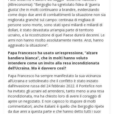
(Altreconomia): “Bergoglio ha sgretolato l’idea di ‘guerra
giusta’ che in molti continuano a brandire, evidenziando
come dopo due anni di combattimenti la situazione non sia
migliorata granché sul campo: centinaia di migliaia di
persone sono morte, sono stati spesi miliardi e miliardi di
dollari, è stato devastata un’ampia parte di territorio
ucraino, e la ricostruzione di quel Paese durerà decenni. Le
armi non hanno risolto assolutamente niente. Anzi, hanno
aggravato la situazione”.
Papa Francesco ha usato un’espressione, “alzare
bandiera bianca”, che in molti hanno voluto
intendere come un invito alla resa incondizionata
dell’Ucraina. Ma è davvero così?
Papa Francesco ha sempre manifestato la sua vicinanza
all’Ucraina e sottolineato che il conflitto è stato iniziato
dall’invasione russa del 24 febbraio 2022. Il Pontefice non
ha invitato gli ucraini ad arrendersi, tanto meno a una resa
incondizionata, ma ha chiesto loro di avere il coraggio di
aprire un negoziato. E non capisco lo stupore di molti
commentatori, anche italiani: è quello che Bergoglio ripete
da due anni a questa parte e che hanno detto tutti i suoi