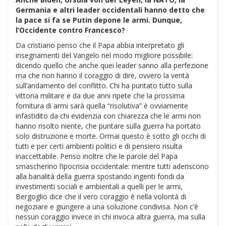
Germania e altri leader occidentali hanno detto che
la pace si fa se Putin depone le armi. Dunque,
l’Occidente contro Francesco?
Da cristiano penso che il Papa abbia interpretato gli
insegnamenti del Vangelo nel modo migliore possibile:
dicendo quello che anche quei leader sanno alla perfezione
ma che non hanno il coraggio di dire, ovvero la verità
sull’andamento del conflitto. Chi ha puntato tutto sulla
vittoria militare e da due anni ripete che la prossima
fornitura di armi sarà quella “risolutiva” è ovviamente
infastidito da chi evidenzia con chiarezza che le armi non
hanno risolto niente, che puntare sulla guerra ha portato
solo distruzione e morte. Ormai questo è sotto gli occhi di
tutti e per certi ambienti politici e di pensiero risulta
inaccettabile. Penso inoltre che le parole del Papa
smascherino l’ipocrisia occidentale: mentre tutti aderiscono
alla banalità della guerra spostando ingenti fondi da
investimenti sociali e ambientali a quelli per le armi,
Bergoglio dice che il vero coraggio è nella volontà di
negoziare e giungere a una soluzione condivisa. Non c’è
nessun coraggio invece in chi invoca altra guerra, ma sulla