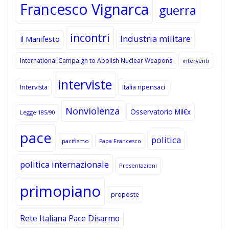
Francesco Vignarca
guerra
incontri
Industria militare
Il Manifesto
International Campaign to Abolish Nuclear Weapons
interventi
interviste
Intervista
Italia ripensaci
Nonviolenza
Osservatorio Mil€x
Legge 185/90
pace
politica
pacifismo
Papa Francesco
politica internazionale
Presentazioni
primopiano
proposte
Rete Italiana Pace Disarmo