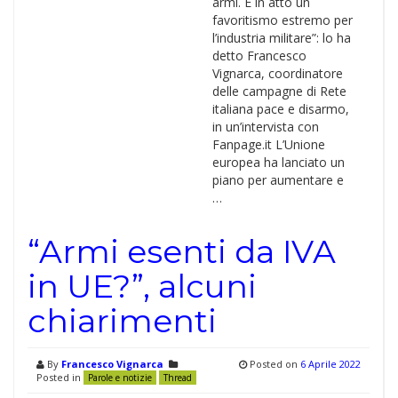
armi. È in atto un
favoritismo estremo per
l’industria militare”: lo ha
detto Francesco
Vignarca, coordinatore
delle campagne di Rete
italiana pace e disarmo,
in un’intervista con
Fanpage.it L’Unione
europea ha lanciato un
piano per aumentare e
…
“Armi esenti da IVA
in UE?”, alcuni
chiarimenti
By
Francesco Vignarca
Posted on
6 Aprile 2022
Posted in
Parole e notizie
Thread