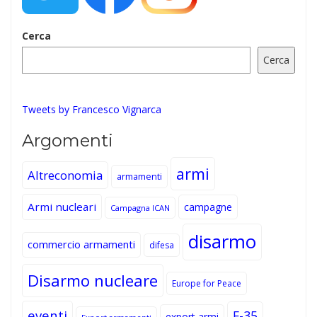
Cerca
Cerca
Tweets by Francesco Vignarca
Argomenti
armi
Altreconomia
armamenti
Armi nucleari
campagne
Campagna ICAN
disarmo
commercio armamenti
difesa
Disarmo nucleare
Europe for Peace
eventi
F-35
export armi