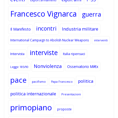
Export armamenti
Francesco Vignarca
guerra
incontri
Industria militare
Il Manifesto
International Campaign to Abolish Nuclear Weapons
interventi
interviste
Intervista
Italia ripensaci
Nonviolenza
Osservatorio Mil€x
Legge 185/90
pace
politica
pacifismo
Papa Francesco
politica internazionale
Presentazioni
primopiano
proposte