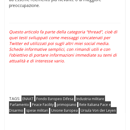
preoccupazione.
Questo articolo fa parte della categoria “thread”, cioè di
quei testi sviluppati come messaggi concatenati per
Twitter ed utilizzati poi sugli altri miei social media.
Schede informative semplici, con rimandi utili e con
l’obiettivo di portare informazioni immediate su temi di
attualità e di interesse vario.
TAGS:
ENAAT
Fondo Europeo Difesa
Industria militare
Parlamento
Peace Facility
primopiano
Rete Italiana Pace e
Disarmo
spese militari
Unione Europea
Ursula Von der Leyen