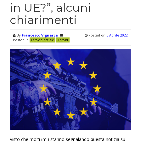
in UE?”, alcuni
chiarimenti
By
Francesco Vignarca
Posted on
6 Aprile 2022
Posted in
Parole e notizie
Thread
Visto che molti (mi) stanno segnalando questa notizia su