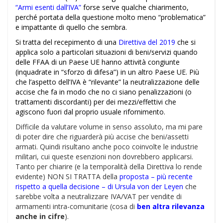
“Armi esenti dall’IVA”
forse serve qualche chiarimento,
perché portata della questione molto meno “problematica”
e impattante di quello che sembra.
Si tratta del recepimento di una
Direttiva del 2019
che si
applica solo a particolari situazioni di beni/servizi quando
delle FFAA di un Paese UE hanno attività congiunte
(inquadrate in “sforzo di difesa”) in un altro Paese UE. Più
che l’aspetto dell’IVA è “rilevante” la neutralizzazione delle
accise che fa in modo che no ci siano penalizzazioni (o
trattamenti discordanti) per dei mezzi/effettivi che
agiscono fuori dal proprio usuale rifornimento.
Difficile da valutare volume in senso assoluto, ma mi pare
di poter dire che riguarderà più accise che beni/assetti
armati. Quindi risultano anche poco coinvolte le industrie
militari, cui queste esenzioni non dovrebbero applicarsi.
Tanto per chiarire (e la temporalità della Direttiva lo rende
evidente) NON SI TRATTA della
proposta – più recente
rispetto a quella decisione – di Ursula von der Leyen
che
sarebbe volta a neutralizzare IVA/VAT per vendite di
armamenti intra-comunitarie (cosa di
ben altra rilevanza
anche in cifre
).