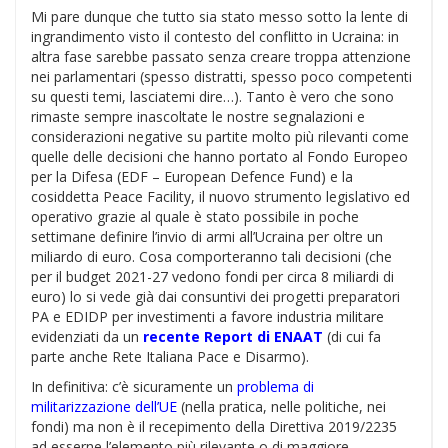
Mi pare dunque che tutto sia stato messo sotto la lente di
ingrandimento visto il contesto del conflitto in Ucraina:
in
altra fase sarebbe passato senza creare troppa attenzione
nei parlamentari (spesso distratti, spesso poco competenti
su questi temi, lasciatemi dire…). Tanto è vero che sono
rimaste sempre inascoltate le nostre segnalazioni e
considerazioni negative su partite molto più rilevanti come
quelle delle decisioni che hanno portato al Fondo Europeo
per la Difesa (EDF – European Defence Fund) e la
cosiddetta Peace Facility, il nuovo strumento legislativo ed
operativo grazie al quale è stato possibile in poche
settimane definire l’invio di armi all’Ucraina per oltre un
miliardo di euro. Cosa comporteranno tali decisioni (che
per il budget 2021-27 vedono fondi per circa 8 miliardi di
euro) lo si vede già dai consuntivi dei progetti preparatori
PA e EDIDP per investimenti a favore industria militare
evidenziati da un
recente Report di ENAAT
(di cui fa
parte anche Rete Italiana Pace e Disarmo).
In definitiva: c’è sicuramente un
problema di
militarizzazione dell’UE
(nella pratica, nelle politiche, nei
fondi) ma non è il recepimento della Direttiva 2019/2235
ad esserne l’elemento più rilevante o di maggiore