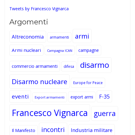
Tweets by Francesco Vignarca
Argomenti
armi
Altreconomia
armamenti
Armi nucleari
campagne
Campagna ICAN
disarmo
commercio armamenti
difesa
Disarmo nucleare
Europe for Peace
eventi
F-35
export armi
Export armamenti
Francesco Vignarca
guerra
incontri
Industria militare
Il Manifesto