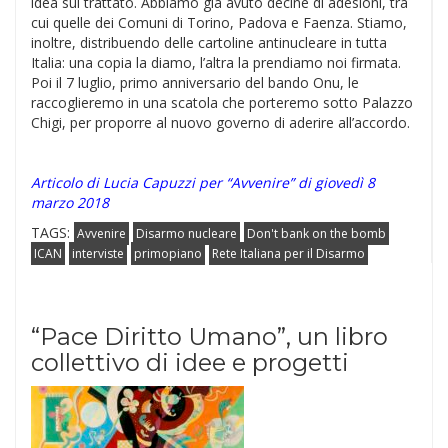
idea sul trattato. Abbiamo già avuto decine di adesioni, tra
cui quelle dei Comuni di Torino, Padova e Faenza. Stiamo,
inoltre, distribuendo delle cartoline antinucleare in tutta
Italia: una copia la diamo, l’altra la prendiamo noi firmata.
Poi il 7 luglio, primo anniversario del bando Onu, le
raccoglieremo in una scatola che porteremo sotto Palazzo
Chigi, per proporre al nuovo governo di aderire all’accordo.
Articolo di Lucia Capuzzi per “Avvenire” di giovedì 8
marzo 2018
TAGS:
Avvenire
Disarmo nucleare
Don't bank on the bomb
ICAN
interviste
primopiano
Rete Italiana per il Disarmo
“Pace Diritto Umano”, un libro
collettivo di idee e progetti