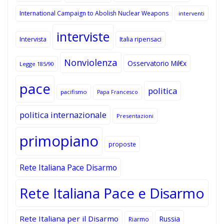
International Campaign to Abolish Nuclear Weapons
interventi
interviste
Intervista
Italia ripensaci
Nonviolenza
Osservatorio Mil€x
Legge 185/90
pace
politica
pacifismo
Papa Francesco
politica internazionale
Presentazioni
primopiano
proposte
Rete Italiana Pace Disarmo
Rete Italiana Pace e Disarmo
Rete Italiana per il Disarmo
Russia
Riarmo