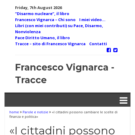
Skip
Friday, 7th August 2026
to
“Disarmo nucleare”, il libro
content
Francesco Vignarca – Chi sono
I miei video…
Libri (con miei contributi) su Pace, Disarmo,
Nonviolenza
Pace Diritto Umano, il libro
Tracce – sito di Francesco Vignarca
Contatti
Francesco Vignarca -
Tracce
home
Parole e notizie
«I cittadini possono cambiare le scelte di
finanza e politica»
«I cittadini possono